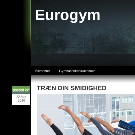
Eurogym
Elementer
Gymnastikkonkurrencer
TRÆN DIN SMIDIGHED
22
Mar
2016