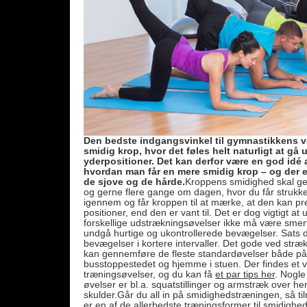
Den bedste indgangsvinkel til gymnastikkens ve
smidig krop, hvor det føles helt naturligt at gå u
yderpositioner. Det kan derfor være en god idé 
hvordan man får en mere smidig krop – og der 
de sjove og de hårde.
Kroppens smidighed skal ge
og gerne flere gange om dagen, hvor du får strukket
igennem og får kroppen til at mærke, at den kan pre
positioner, end den er vant til. Det er dog vigtigt at
forskellige udstrækningsøvelser ikke må være smer
undgå hurtige og ukontrollerede bevægelser. Sats 
bevægelser i kortere intervaller. Det gode ved stræk
kan gennemføre de fleste standardøvelser både på
busstoppestedet og hjemme i stuen. Der findes et væ
træningsøvelser, og du kan få
et par tips her
. Nogle
øvelser er bl.a. squatstillinger og armstræk over he
skulder.Går du all in på smidighedstræningen, så ti
er en af de allerbedste træningsformer til smidighed