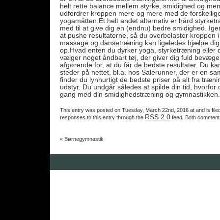
helt rette balance mellem styrke, smidighed og ment
udfordrer kroppen mere og mere med de forskellige
yogamåtten.Et helt andet alternativ er hård styrke
med til at give dig en (endnu) bedre smidighed. Ig
at pushe resultaterne, så du overbelaster kroppen
massage og dansetræning kan ligeledes hjælpe dig
op.Hvad enten du dyrker yoga, styrketræning eller da
vælger noget åndbart tøj, der giver dig fuld bevæge
afgørende for, at du får de bedste resultater. Du kan 
steder på nettet, bl.a. hos Salerunner, der er en s
finder du lynhurtigt de bedste priser på alt fra træn
udstyr. Du undgår således at spilde din tid, hvorfor
gang med din smidighedstræning og gymnastikken.
This entry was posted on Tuesday, March 22nd, 2016 at and is fil
RSS 2.0
responses to this entry through the
feed. Both comments
«
Børnegymnastik